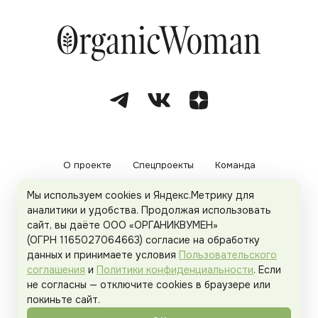
О проекте
Спецпроекты
Команда
Мы используем cookies и Яндекс.Метрику для
Рекламодателям
Политика конфиденциальности
аналитики и удобства. Продолжая использовать
сайт, вы даёте ООО «ОРГАНИКВУМЕН»
Пользовательское соглашение
(ОГРН 1165027064663) согласие на обработку
данных и принимаете условия
Пользовательского
соглашения
и
Политики конфиденциальности
. Если
не согласны — отключите cookies в браузере или
© 2026
Organicwoman.ru
. Все права защищены.
покиньте сайт.