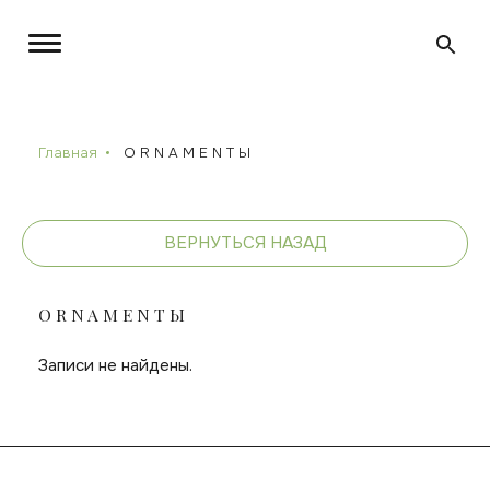
Главная
O R N A M E N T Ы
ВЕРНУТЬСЯ НАЗАД
O R N A M E N T Ы
Записи не найдены.