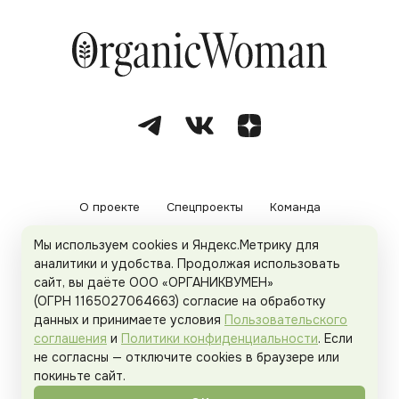
О проекте
Спецпроекты
Команда
Мы используем cookies и Яндекс.Метрику для
Рекламодателям
Политика конфиденциальности
аналитики и удобства. Продолжая использовать
сайт, вы даёте ООО «ОРГАНИКВУМЕН»
Пользовательское соглашение
(ОГРН 1165027064663) согласие на обработку
данных и принимаете условия
Пользовательского
соглашения
и
Политики конфиденциальности
. Если
не согласны — отключите cookies в браузере или
© 2026
Organicwoman.ru
. Все права защищены.
покиньте сайт.