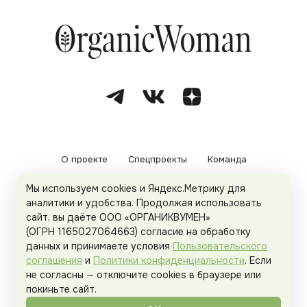
О проекте
Спецпроекты
Команда
Мы используем cookies и Яндекс.Метрику для
Рекламодателям
Политика конфиденциальности
аналитики и удобства. Продолжая использовать
сайт, вы даёте ООО «ОРГАНИКВУМЕН»
Пользовательское соглашение
(ОГРН 1165027064663) согласие на обработку
данных и принимаете условия
Пользовательского
соглашения
и
Политики конфиденциальности
. Если
не согласны — отключите cookies в браузере или
© 2026
Organicwoman.ru
. Все права защищены.
покиньте сайт.