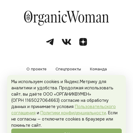
О проекте
Спецпроекты
Команда
Мы используем cookies и Яндекс.Метрику для
Рекламодателям
Политика конфиденциальности
аналитики и удобства. Продолжая использовать
сайт, вы даёте ООО «ОРГАНИКВУМЕН»
Пользовательское соглашение
(ОГРН 1165027064663) согласие на обработку
данных и принимаете условия
Пользовательского
соглашения
и
Политики конфиденциальности
. Если
не согласны — отключите cookies в браузере или
© 2026
Organicwoman.ru
. Все права защищены.
покиньте сайт.