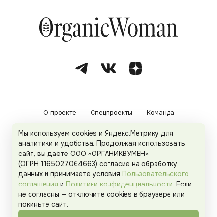
О проекте
Спецпроекты
Команда
Мы используем cookies и Яндекс.Метрику для
Рекламодателям
Политика конфиденциальности
аналитики и удобства. Продолжая использовать
сайт, вы даёте ООО «ОРГАНИКВУМЕН»
Пользовательское соглашение
(ОГРН 1165027064663) согласие на обработку
данных и принимаете условия
Пользовательского
соглашения
и
Политики конфиденциальности
. Если
не согласны — отключите cookies в браузере или
© 2026
Organicwoman.ru
. Все права защищены.
покиньте сайт.