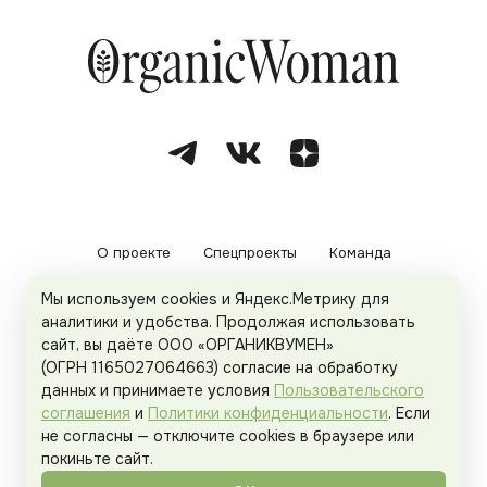
О проекте
Спецпроекты
Команда
Мы используем cookies и Яндекс.Метрику для
Рекламодателям
Политика конфиденциальности
аналитики и удобства. Продолжая использовать
сайт, вы даёте ООО «ОРГАНИКВУМЕН»
Пользовательское соглашение
(ОГРН 1165027064663) согласие на обработку
данных и принимаете условия
Пользовательского
соглашения
и
Политики конфиденциальности
. Если
не согласны — отключите cookies в браузере или
© 2026
Organicwoman.ru
. Все права защищены.
покиньте сайт.