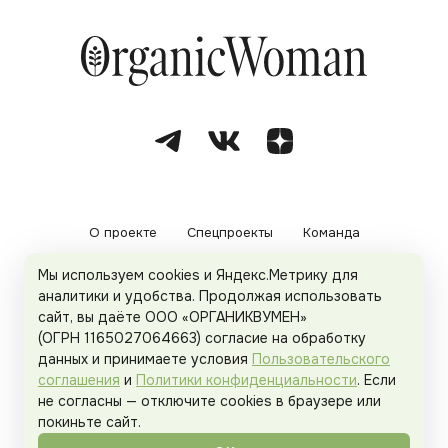
О проекте
Спецпроекты
Команда
Мы используем cookies и Яндекс.Метрику для
Рекламодателям
Политика конфиденциальности
аналитики и удобства. Продолжая использовать
сайт, вы даёте ООО «ОРГАНИКВУМЕН»
Пользовательское соглашение
(ОГРН 1165027064663) согласие на обработку
данных и принимаете условия
Пользовательского
соглашения
и
Политики конфиденциальности
. Если
не согласны — отключите cookies в браузере или
© 2026
Organicwoman.ru
. Все права защищены.
покиньте сайт.