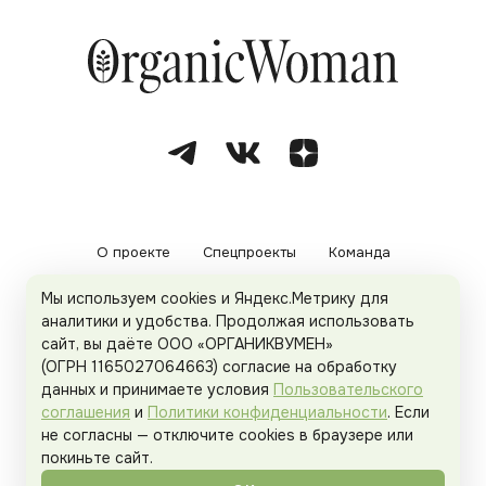
О проекте
Спецпроекты
Команда
Мы используем cookies и Яндекс.Метрику для
Рекламодателям
Политика конфиденциальности
аналитики и удобства. Продолжая использовать
сайт, вы даёте ООО «ОРГАНИКВУМЕН»
Пользовательское соглашение
(ОГРН 1165027064663) согласие на обработку
данных и принимаете условия
Пользовательского
соглашения
и
Политики конфиденциальности
. Если
не согласны — отключите cookies в браузере или
© 2026
Organicwoman.ru
. Все права защищены.
покиньте сайт.