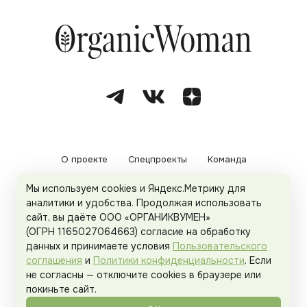
О проекте
Спецпроекты
Команда
Мы используем cookies и Яндекс.Метрику для
Рекламодателям
Политика конфиденциальности
аналитики и удобства. Продолжая использовать
сайт, вы даёте ООО «ОРГАНИКВУМЕН»
Пользовательское соглашение
(ОГРН 1165027064663) согласие на обработку
данных и принимаете условия
Пользовательского
соглашения
и
Политики конфиденциальности
. Если
не согласны — отключите cookies в браузере или
© 2026
Organicwoman.ru
. Все права защищены.
покиньте сайт.