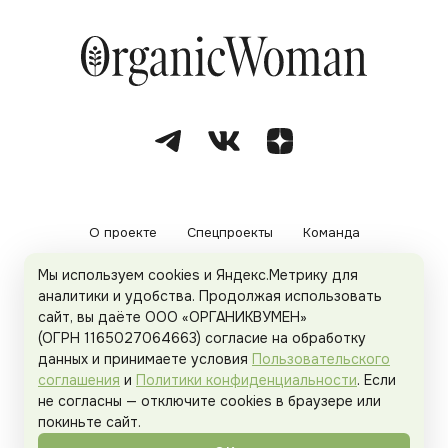
О проекте
Спецпроекты
Команда
Мы используем cookies и Яндекс.Метрику для
Рекламодателям
Политика конфиденциальности
аналитики и удобства. Продолжая использовать
сайт, вы даёте ООО «ОРГАНИКВУМЕН»
Пользовательское соглашение
(ОГРН 1165027064663) согласие на обработку
данных и принимаете условия
Пользовательского
соглашения
и
Политики конфиденциальности
. Если
не согласны — отключите cookies в браузере или
© 2026
Organicwoman.ru
. Все права защищены.
покиньте сайт.