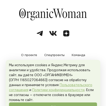
О проекте
Спецпроекты
Команда
Мы используем cookies и Яндекс.Метрику для
Рекламодателям
Политика конфиденциальности
аналитики и удобства. Продолжая использовать
сайт, вы даёте ООО «ОРГАНИКВУМЕН»
Пользовательское соглашение
(ОГРН 1165027064663) согласие на обработку
данных и принимаете условия
Пользовательского
соглашения
и
Политики конфиденциальности
. Если
не согласны — отключите cookies в браузере или
© 2026
Organicwoman.ru
. Все права защищены.
покиньте сайт.