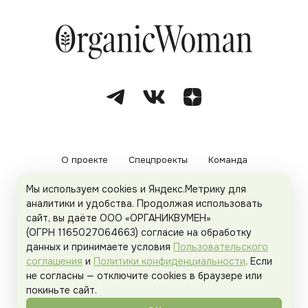
О проекте
Спецпроекты
Команда
Мы используем cookies и Яндекс.Метрику для
Рекламодателям
Политика конфиденциальности
аналитики и удобства. Продолжая использовать
сайт, вы даёте ООО «ОРГАНИКВУМЕН»
Пользовательское соглашение
(ОГРН 1165027064663) согласие на обработку
данных и принимаете условия
Пользовательского
соглашения
и
Политики конфиденциальности
. Если
не согласны — отключите cookies в браузере или
© 2026
Organicwoman.ru
. Все права защищены.
покиньте сайт.