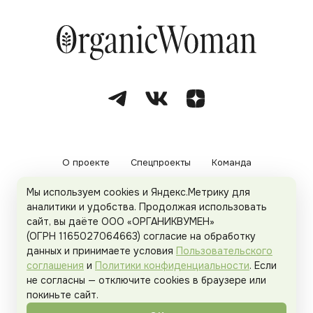
О проекте
Спецпроекты
Команда
Мы используем cookies и Яндекс.Метрику для
Рекламодателям
Политика конфиденциальности
аналитики и удобства. Продолжая использовать
сайт, вы даёте ООО «ОРГАНИКВУМЕН»
Пользовательское соглашение
(ОГРН 1165027064663) согласие на обработку
данных и принимаете условия
Пользовательского
соглашения
и
Политики конфиденциальности
. Если
не согласны — отключите cookies в браузере или
© 2026
Organicwoman.ru
. Все права защищены.
покиньте сайт.