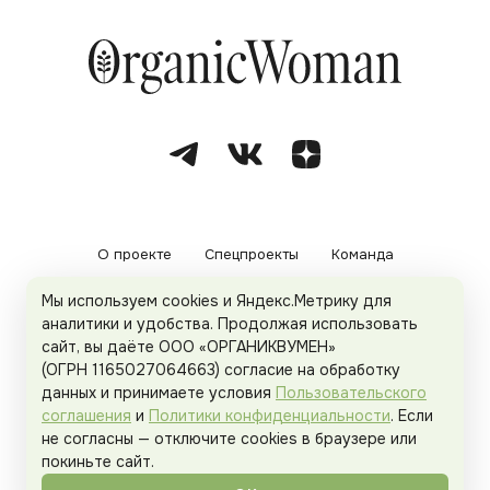
О проекте
Спецпроекты
Команда
Мы используем cookies и Яндекс.Метрику для
Рекламодателям
Политика конфиденциальности
аналитики и удобства. Продолжая использовать
сайт, вы даёте ООО «ОРГАНИКВУМЕН»
Пользовательское соглашение
(ОГРН 1165027064663) согласие на обработку
данных и принимаете условия
Пользовательского
соглашения
и
Политики конфиденциальности
. Если
не согласны — отключите cookies в браузере или
© 2026
Organicwoman.ru
. Все права защищены.
покиньте сайт.