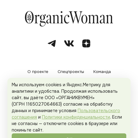
О проекте
Спецпроекты
Команда
Мы используем cookies и Яндекс.Метрику для
Рекламодателям
Политика конфиденциальности
аналитики и удобства. Продолжая использовать
сайт, вы даёте ООО «ОРГАНИКВУМЕН»
Пользовательское соглашение
(ОГРН 1165027064663) согласие на обработку
данных и принимаете условия
Пользовательского
соглашения
и
Политики конфиденциальности
. Если
не согласны — отключите cookies в браузере или
© 2026
Organicwoman.ru
. Все права защищены.
покиньте сайт.