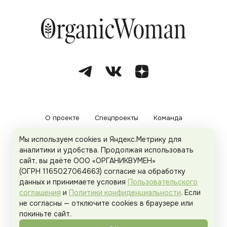
О проекте
Спецпроекты
Команда
Мы используем cookies и Яндекс.Метрику для
Рекламодателям
Политика конфиденциальности
аналитики и удобства. Продолжая использовать
сайт, вы даёте ООО «ОРГАНИКВУМЕН»
Пользовательское соглашение
(ОГРН 1165027064663) согласие на обработку
данных и принимаете условия
Пользовательского
соглашения
и
Политики конфиденциальности
. Если
не согласны — отключите cookies в браузере или
© 2026
Organicwoman.ru
. Все права защищены.
покиньте сайт.