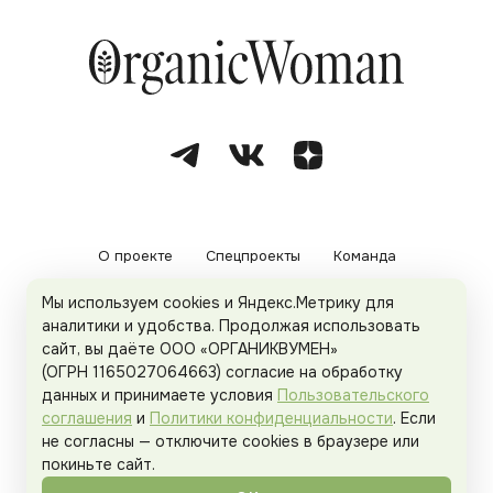
О проекте
Спецпроекты
Команда
Мы используем cookies и Яндекс.Метрику для
Рекламодателям
Политика конфиденциальности
аналитики и удобства. Продолжая использовать
сайт, вы даёте ООО «ОРГАНИКВУМЕН»
Пользовательское соглашение
(ОГРН 1165027064663) согласие на обработку
данных и принимаете условия
Пользовательского
соглашения
и
Политики конфиденциальности
. Если
не согласны — отключите cookies в браузере или
© 2026
Organicwoman.ru
. Все права защищены.
покиньте сайт.