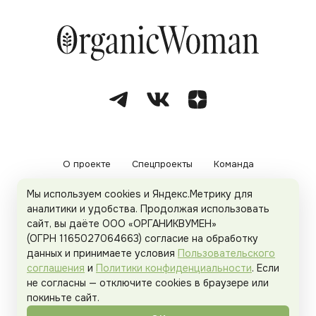
О проекте
Спецпроекты
Команда
Мы используем cookies и Яндекс.Метрику для
Рекламодателям
Политика конфиденциальности
аналитики и удобства. Продолжая использовать
сайт, вы даёте ООО «ОРГАНИКВУМЕН»
Пользовательское соглашение
(ОГРН 1165027064663) согласие на обработку
данных и принимаете условия
Пользовательского
соглашения
и
Политики конфиденциальности
. Если
не согласны — отключите cookies в браузере или
© 2026
Organicwoman.ru
. Все права защищены.
покиньте сайт.