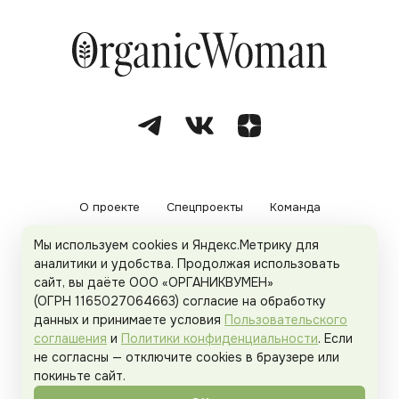
О проекте
Спецпроекты
Команда
Мы используем cookies и Яндекс.Метрику для
Рекламодателям
Политика конфиденциальности
аналитики и удобства. Продолжая использовать
сайт, вы даёте ООО «ОРГАНИКВУМЕН»
Пользовательское соглашение
(ОГРН 1165027064663) согласие на обработку
данных и принимаете условия
Пользовательского
соглашения
и
Политики конфиденциальности
. Если
не согласны — отключите cookies в браузере или
© 2026
Organicwoman.ru
. Все права защищены.
покиньте сайт.