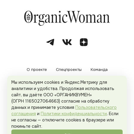
О проекте
Спецпроекты
Команда
Мы используем cookies и Яндекс.Метрику для
Рекламодателям
Политика конфиденциальности
аналитики и удобства. Продолжая использовать
сайт, вы даёте ООО «ОРГАНИКВУМЕН»
Пользовательское соглашение
(ОГРН 1165027064663) согласие на обработку
данных и принимаете условия
Пользовательского
соглашения
и
Политики конфиденциальности
. Если
не согласны — отключите cookies в браузере или
© 2026
Organicwoman.ru
. Все права защищены.
покиньте сайт.