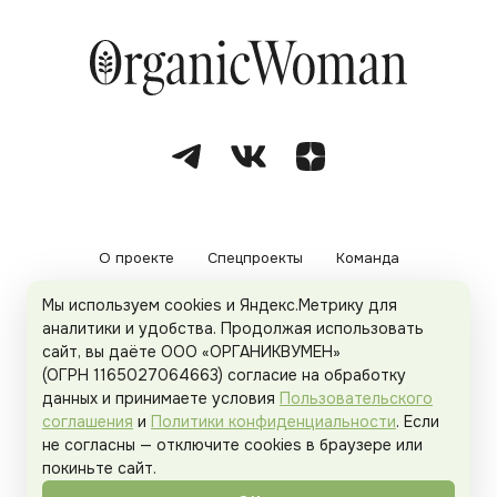
О проекте
Спецпроекты
Команда
Мы используем cookies и Яндекс.Метрику для
Рекламодателям
Политика конфиденциальности
аналитики и удобства. Продолжая использовать
сайт, вы даёте ООО «ОРГАНИКВУМЕН»
Пользовательское соглашение
(ОГРН 1165027064663) согласие на обработку
данных и принимаете условия
Пользовательского
соглашения
и
Политики конфиденциальности
. Если
не согласны — отключите cookies в браузере или
© 2026
Organicwoman.ru
. Все права защищены.
покиньте сайт.