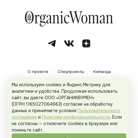
О проекте
Спецпроекты
Команда
Мы используем cookies и Яндекс.Метрику для
Рекламодателям
Политика конфиденциальности
аналитики и удобства. Продолжая использовать
сайт, вы даёте ООО «ОРГАНИКВУМЕН»
Пользовательское соглашение
(ОГРН 1165027064663) согласие на обработку
данных и принимаете условия
Пользовательского
соглашения
и
Политики конфиденциальности
. Если
не согласны — отключите cookies в браузере или
© 2026
Organicwoman.ru
. Все права защищены.
покиньте сайт.