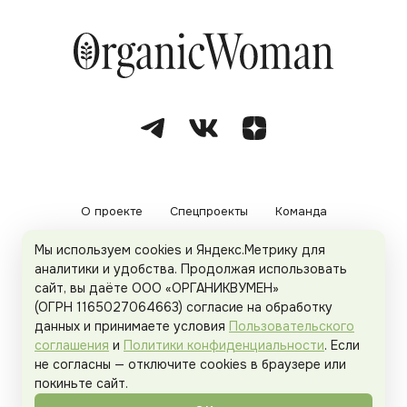
О проекте
Спецпроекты
Команда
Мы используем cookies и Яндекс.Метрику для
Рекламодателям
Политика конфиденциальности
аналитики и удобства. Продолжая использовать
сайт, вы даёте ООО «ОРГАНИКВУМЕН»
Пользовательское соглашение
(ОГРН 1165027064663) согласие на обработку
данных и принимаете условия
Пользовательского
соглашения
и
Политики конфиденциальности
. Если
не согласны — отключите cookies в браузере или
© 2026
Organicwoman.ru
. Все права защищены.
покиньте сайт.