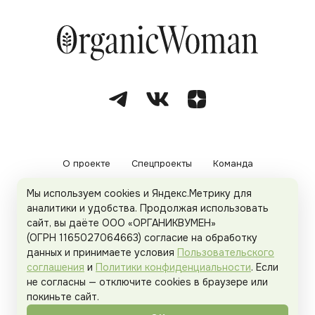
О проекте
Спецпроекты
Команда
Мы используем cookies и Яндекс.Метрику для
Рекламодателям
Политика конфиденциальности
аналитики и удобства. Продолжая использовать
сайт, вы даёте ООО «ОРГАНИКВУМЕН»
Пользовательское соглашение
(ОГРН 1165027064663) согласие на обработку
данных и принимаете условия
Пользовательского
соглашения
и
Политики конфиденциальности
. Если
не согласны — отключите cookies в браузере или
© 2026
Organicwoman.ru
. Все права защищены.
покиньте сайт.