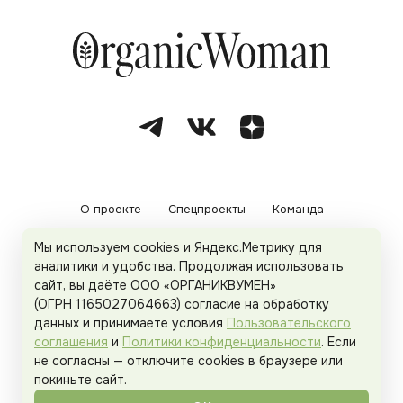
О проекте
Спецпроекты
Команда
Мы используем cookies и Яндекс.Метрику для
Рекламодателям
Политика конфиденциальности
аналитики и удобства. Продолжая использовать
сайт, вы даёте ООО «ОРГАНИКВУМЕН»
Пользовательское соглашение
(ОГРН 1165027064663) согласие на обработку
данных и принимаете условия
Пользовательского
соглашения
и
Политики конфиденциальности
. Если
не согласны — отключите cookies в браузере или
© 2026
Organicwoman.ru
. Все права защищены.
покиньте сайт.