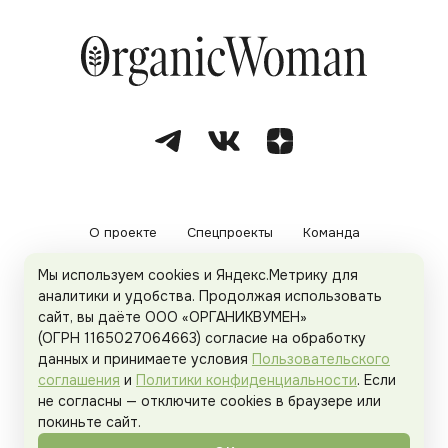
О проекте
Спецпроекты
Команда
Мы используем cookies и Яндекс.Метрику для
Рекламодателям
Политика конфиденциальности
аналитики и удобства. Продолжая использовать
сайт, вы даёте ООО «ОРГАНИКВУМЕН»
Пользовательское соглашение
(ОГРН 1165027064663) согласие на обработку
данных и принимаете условия
Пользовательского
соглашения
и
Политики конфиденциальности
. Если
не согласны — отключите cookies в браузере или
© 2026
Organicwoman.ru
. Все права защищены.
покиньте сайт.