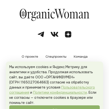
О проекте
Спецпроекты
Команда
Мы используем cookies и Яндекс.Метрику для
Рекламодателям
Политика конфиденциальности
аналитики и удобства. Продолжая использовать
сайт, вы даёте ООО «ОРГАНИКВУМЕН»
Пользовательское соглашение
(ОГРН 1165027064663) согласие на обработку
данных и принимаете условия
Пользовательского
соглашения
и
Политики конфиденциальности
. Если
не согласны — отключите cookies в браузере или
© 2026
Organicwoman.ru
. Все права защищены.
покиньте сайт.