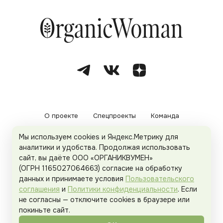
О проекте
Спецпроекты
Команда
Мы используем cookies и Яндекс.Метрику для
Рекламодателям
Политика конфиденциальности
аналитики и удобства. Продолжая использовать
сайт, вы даёте ООО «ОРГАНИКВУМЕН»
Пользовательское соглашение
(ОГРН 1165027064663) согласие на обработку
данных и принимаете условия
Пользовательского
соглашения
и
Политики конфиденциальности
. Если
не согласны — отключите cookies в браузере или
© 2026
Organicwoman.ru
. Все права защищены.
покиньте сайт.