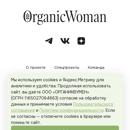
О проекте
Спецпроекты
Команда
Мы используем cookies и Яндекс.Метрику для
Рекламодателям
Политика конфиденциальности
аналитики и удобства. Продолжая использовать
сайт, вы даёте ООО «ОРГАНИКВУМЕН»
Пользовательское соглашение
(ОГРН 1165027064663) согласие на обработку
данных и принимаете условия
Пользовательского
соглашения
и
Политики конфиденциальности
. Если
не согласны — отключите cookies в браузере или
© 2026
Organicwoman.ru
. Все права защищены.
покиньте сайт.