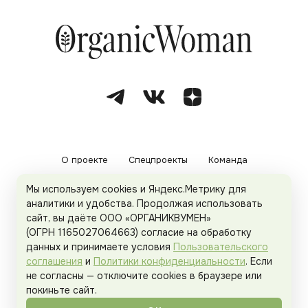
О проекте
Спецпроекты
Команда
Мы используем cookies и Яндекс.Метрику для
Рекламодателям
Политика конфиденциальности
аналитики и удобства. Продолжая использовать
сайт, вы даёте ООО «ОРГАНИКВУМЕН»
Пользовательское соглашение
(ОГРН 1165027064663) согласие на обработку
данных и принимаете условия
Пользовательского
соглашения
и
Политики конфиденциальности
. Если
не согласны — отключите cookies в браузере или
© 2026
Organicwoman.ru
. Все права защищены.
покиньте сайт.