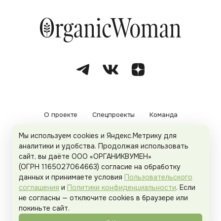
О проекте
Спецпроекты
Команда
Мы используем cookies и Яндекс.Метрику для
Рекламодателям
Политика конфиденциальности
аналитики и удобства. Продолжая использовать
сайт, вы даёте ООО «ОРГАНИКВУМЕН»
Пользовательское соглашение
(ОГРН 1165027064663) согласие на обработку
данных и принимаете условия
Пользовательского
соглашения
и
Политики конфиденциальности
. Если
не согласны — отключите cookies в браузере или
© 2026
Organicwoman.ru
. Все права защищены.
покиньте сайт.