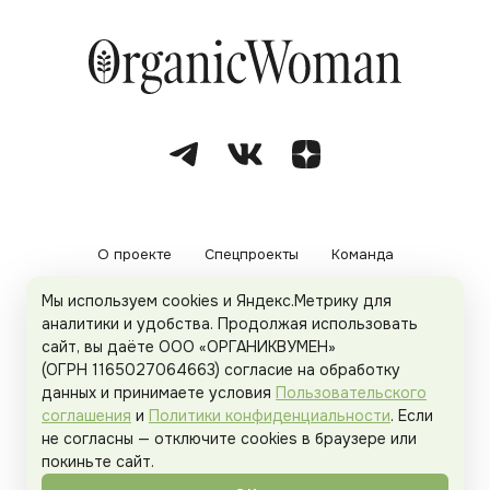
О проекте
Спецпроекты
Команда
Мы используем cookies и Яндекс.Метрику для
Рекламодателям
Политика конфиденциальности
аналитики и удобства. Продолжая использовать
сайт, вы даёте ООО «ОРГАНИКВУМЕН»
Пользовательское соглашение
(ОГРН 1165027064663) согласие на обработку
данных и принимаете условия
Пользовательского
соглашения
и
Политики конфиденциальности
. Если
не согласны — отключите cookies в браузере или
© 2026
Organicwoman.ru
. Все права защищены.
покиньте сайт.