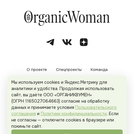
О проекте
Спецпроекты
Команда
Мы используем cookies и Яндекс.Метрику для
Рекламодателям
Политика конфиденциальности
аналитики и удобства. Продолжая использовать
сайт, вы даёте ООО «ОРГАНИКВУМЕН»
Пользовательское соглашение
(ОГРН 1165027064663) согласие на обработку
данных и принимаете условия
Пользовательского
соглашения
и
Политики конфиденциальности
. Если
не согласны — отключите cookies в браузере или
© 2026
Organicwoman.ru
. Все права защищены.
покиньте сайт.