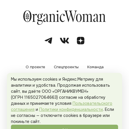
О проекте
Спецпроекты
Команда
Мы используем cookies и Яндекс.Метрику для
Рекламодателям
Политика конфиденциальности
аналитики и удобства. Продолжая использовать
сайт, вы даёте ООО «ОРГАНИКВУМЕН»
Пользовательское соглашение
(ОГРН 1165027064663) согласие на обработку
данных и принимаете условия
Пользовательского
соглашения
и
Политики конфиденциальности
. Если
не согласны — отключите cookies в браузере или
© 2026
Organicwoman.ru
. Все права защищены.
покиньте сайт.