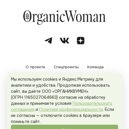
О проекте
Спецпроекты
Команда
Мы используем cookies и Яндекс.Метрику для
Рекламодателям
Политика конфиденциальности
аналитики и удобства. Продолжая использовать
сайт, вы даёте ООО «ОРГАНИКВУМЕН»
Пользовательское соглашение
(ОГРН 1165027064663) согласие на обработку
данных и принимаете условия
Пользовательского
соглашения
и
Политики конфиденциальности
. Если
не согласны — отключите cookies в браузере или
© 2026
Organicwoman.ru
. Все права защищены.
покиньте сайт.