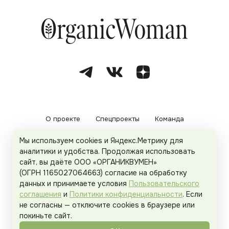
О проекте
Спецпроекты
Команда
Мы используем cookies и Яндекс.Метрику для
Рекламодателям
Политика конфиденциальности
аналитики и удобства. Продолжая использовать
сайт, вы даёте ООО «ОРГАНИКВУМЕН»
Пользовательское соглашение
(ОГРН 1165027064663) согласие на обработку
данных и принимаете условия
Пользовательского
соглашения
и
Политики конфиденциальности
. Если
не согласны — отключите cookies в браузере или
© 2026
Organicwoman.ru
. Все права защищены.
покиньте сайт.