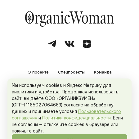
О проекте
Спецпроекты
Команда
Мы используем cookies и Яндекс.Метрику для
Рекламодателям
Политика конфиденциальности
аналитики и удобства. Продолжая использовать
сайт, вы даёте ООО «ОРГАНИКВУМЕН»
Пользовательское соглашение
(ОГРН 1165027064663) согласие на обработку
данных и принимаете условия
Пользовательского
соглашения
и
Политики конфиденциальности
. Если
не согласны — отключите cookies в браузере или
© 2026
Organicwoman.ru
. Все права защищены.
покиньте сайт.