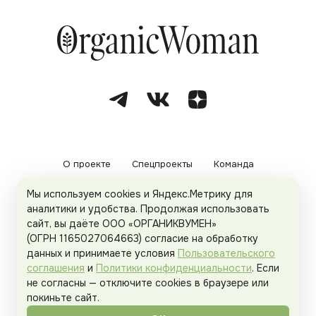
О проекте
Спецпроекты
Команда
Мы используем cookies и Яндекс.Метрику для
Рекламодателям
Политика конфиденциальности
аналитики и удобства. Продолжая использовать
сайт, вы даёте ООО «ОРГАНИКВУМЕН»
Пользовательское соглашение
(ОГРН 1165027064663) согласие на обработку
данных и принимаете условия
Пользовательского
соглашения
и
Политики конфиденциальности
. Если
не согласны — отключите cookies в браузере или
© 2026
Organicwoman.ru
. Все права защищены.
покиньте сайт.