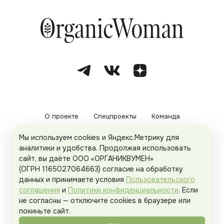
О проекте
Спецпроекты
Команда
Мы используем cookies и Яндекс.Метрику для
Рекламодателям
Политика конфиденциальности
аналитики и удобства. Продолжая использовать
сайт, вы даёте ООО «ОРГАНИКВУМЕН»
Пользовательское соглашение
(ОГРН 1165027064663) согласие на обработку
данных и принимаете условия
Пользовательского
соглашения
и
Политики конфиденциальности
. Если
не согласны — отключите cookies в браузере или
© 2026
Organicwoman.ru
. Все права защищены.
покиньте сайт.