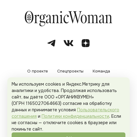
О проекте
Спецпроекты
Команда
Мы используем cookies и Яндекс.Метрику для
Рекламодателям
Политика конфиденциальности
аналитики и удобства. Продолжая использовать
сайт, вы даёте ООО «ОРГАНИКВУМЕН»
Пользовательское соглашение
(ОГРН 1165027064663) согласие на обработку
данных и принимаете условия
Пользовательского
соглашения
и
Политики конфиденциальности
. Если
не согласны — отключите cookies в браузере или
© 2026
Organicwoman.ru
. Все права защищены.
покиньте сайт.