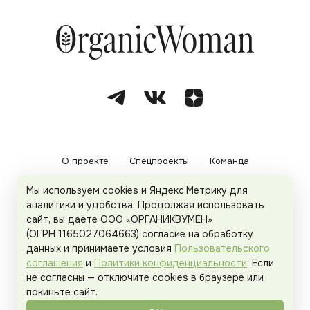
О проекте
Спецпроекты
Команда
Мы используем cookies и Яндекс.Метрику для
Рекламодателям
Политика конфиденциальности
аналитики и удобства. Продолжая использовать
сайт, вы даёте ООО «ОРГАНИКВУМЕН»
Пользовательское соглашение
(ОГРН 1165027064663) согласие на обработку
данных и принимаете условия
Пользовательского
соглашения
и
Политики конфиденциальности
. Если
не согласны — отключите cookies в браузере или
© 2026
Organicwoman.ru
. Все права защищены.
покиньте сайт.