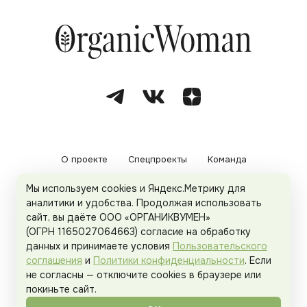
О проекте
Спецпроекты
Команда
Мы используем cookies и Яндекс.Метрику для
Рекламодателям
Политика конфиденциальности
аналитики и удобства. Продолжая использовать
сайт, вы даёте ООО «ОРГАНИКВУМЕН»
Пользовательское соглашение
(ОГРН 1165027064663) согласие на обработку
данных и принимаете условия
Пользовательского
соглашения
и
Политики конфиденциальности
. Если
не согласны — отключите cookies в браузере или
© 2026
Organicwoman.ru
. Все права защищены.
покиньте сайт.