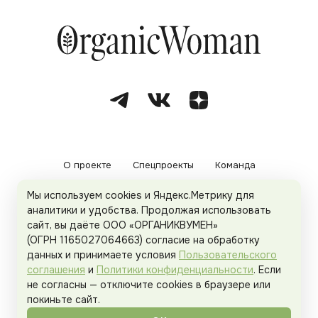
О проекте
Спецпроекты
Команда
Мы используем cookies и Яндекс.Метрику для
Рекламодателям
Политика конфиденциальности
аналитики и удобства. Продолжая использовать
сайт, вы даёте ООО «ОРГАНИКВУМЕН»
Пользовательское соглашение
(ОГРН 1165027064663) согласие на обработку
данных и принимаете условия
Пользовательского
соглашения
и
Политики конфиденциальности
. Если
не согласны — отключите cookies в браузере или
© 2026
Organicwoman.ru
. Все права защищены.
покиньте сайт.