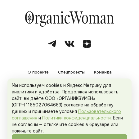
О проекте
Спецпроекты
Команда
Мы используем cookies и Яндекс.Метрику для
Рекламодателям
Политика конфиденциальности
аналитики и удобства. Продолжая использовать
сайт, вы даёте ООО «ОРГАНИКВУМЕН»
Пользовательское соглашение
(ОГРН 1165027064663) согласие на обработку
данных и принимаете условия
Пользовательского
соглашения
и
Политики конфиденциальности
. Если
не согласны — отключите cookies в браузере или
© 2026
Organicwoman.ru
. Все права защищены.
покиньте сайт.