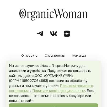
О проекте
Спецпроекты
Команда
Мы используем cookies и Яндекс.Метрику для
Рекламодателям
Политика конфиденциальности
аналитики и удобства. Продолжая использовать
сайт, вы даёте ООО «ОРГАНИКВУМЕН»
Пользовательское соглашение
(ОГРН 1165027064663) согласие на обработку
данных и принимаете условия
Пользовательского
соглашения
и
Политики конфиденциальности
. Если
не согласны — отключите cookies в браузере или
© 2026
Organicwoman.ru
. Все права защищены.
покиньте сайт.