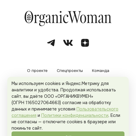
О проекте
Спецпроекты
Команда
Мы используем cookies и Яндекс.Метрику для
Рекламодателям
Политика конфиденциальности
аналитики и удобства. Продолжая использовать
сайт, вы даёте ООО «ОРГАНИКВУМЕН»
Пользовательское соглашение
(ОГРН 1165027064663) согласие на обработку
данных и принимаете условия
Пользовательского
соглашения
и
Политики конфиденциальности
. Если
не согласны — отключите cookies в браузере или
© 2026
Organicwoman.ru
. Все права защищены.
покиньте сайт.