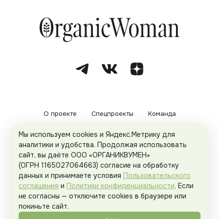
О проекте
Спецпроекты
Команда
Мы используем cookies и Яндекс.Метрику для
Рекламодателям
Политика конфиденциальности
аналитики и удобства. Продолжая использовать
сайт, вы даёте ООО «ОРГАНИКВУМЕН»
Пользовательское соглашение
(ОГРН 1165027064663) согласие на обработку
данных и принимаете условия
Пользовательского
соглашения
и
Политики конфиденциальности
. Если
не согласны — отключите cookies в браузере или
© 2026
Organicwoman.ru
. Все права защищены.
покиньте сайт.