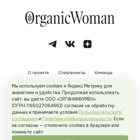
О проекте
Спецпроекты
Команда
Мы используем cookies и Яндекс.Метрику для
Рекламодателям
Политика конфиденциальности
аналитики и удобства. Продолжая использовать
сайт, вы даёте ООО «ОРГАНИКВУМЕН»
Пользовательское соглашение
(ОГРН 1165027064663) согласие на обработку
данных и принимаете условия
Пользовательского
соглашения
и
Политики конфиденциальности
. Если
не согласны — отключите cookies в браузере или
© 2026
Organicwoman.ru
. Все права защищены.
покиньте сайт.