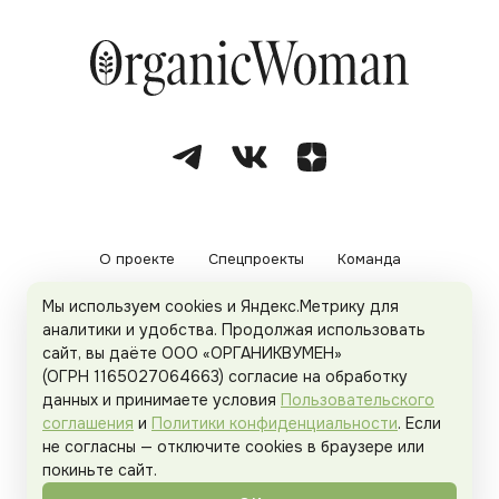
О проекте
Спецпроекты
Команда
Мы используем cookies и Яндекс.Метрику для
Рекламодателям
Политика конфиденциальности
аналитики и удобства. Продолжая использовать
сайт, вы даёте ООО «ОРГАНИКВУМЕН»
Пользовательское соглашение
(ОГРН 1165027064663) согласие на обработку
данных и принимаете условия
Пользовательского
соглашения
и
Политики конфиденциальности
. Если
не согласны — отключите cookies в браузере или
© 2026
Organicwoman.ru
. Все права защищены.
покиньте сайт.