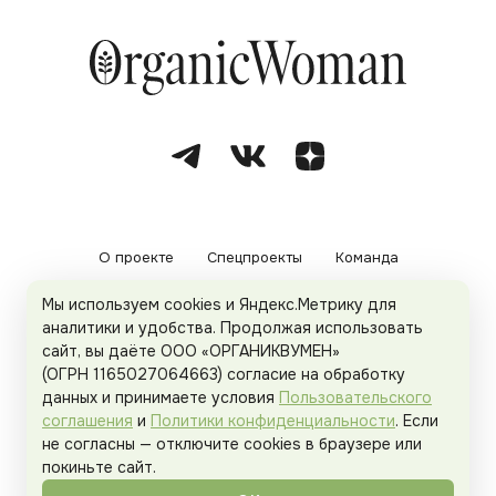
О проекте
Спецпроекты
Команда
Мы используем cookies и Яндекс.Метрику для
Рекламодателям
Политика конфиденциальности
аналитики и удобства. Продолжая использовать
сайт, вы даёте ООО «ОРГАНИКВУМЕН»
Пользовательское соглашение
(ОГРН 1165027064663) согласие на обработку
данных и принимаете условия
Пользовательского
соглашения
и
Политики конфиденциальности
. Если
не согласны — отключите cookies в браузере или
© 2026
Organicwoman.ru
. Все права защищены.
покиньте сайт.